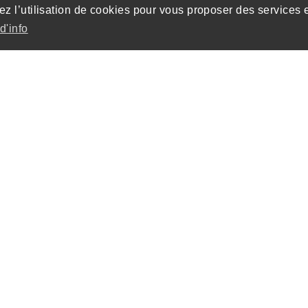
ez l’utilisation de cookies pour vous proposer des services 
d'info
d’une zone commerciale
x sur deux niveaux et
 a été repensée pour
 travail établis sur 2
rière aménagée dans la