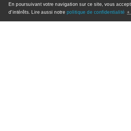
En poursuivant votre navigation sur ce site, vous accept
d’intérêts. Lire aussi notre
politique de confidentialité
+ 
18-339 BENUTS
La Hulpe
Bureaux
Le projet consiste en la transformation 
(anciennement cinéma) en espace bureau
logements. L'ancienne salle de cinéma
accueillir une quarantaine de postes de
niveaux et éclairés par une nouvelle ver