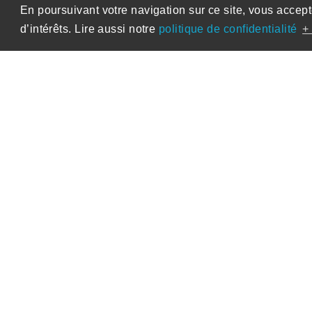
En poursuivant votre navigation sur ce site, vous accept
d’intérêts. Lire aussi notre
politique de confidentialité
+ 
17-320 HALEURS B-C
Ath
Logements individuels
Le projet consiste en la constructi
unifamiliales 2 et 3 façades, organisées en
à l'entrée du site. Les premières maisons s
ferme, marquant le point de départ du n
s'articulent autour d'un clos privatif a