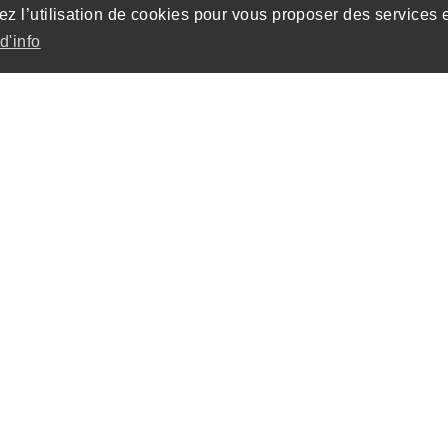
ez l’utilisation de cookies pour vous proposer des services 
d'info
on de 22 habitations
 2 ensembles distincts,
'organisent autour d'une
ouveau quartier. Elles
vec un parking commun,