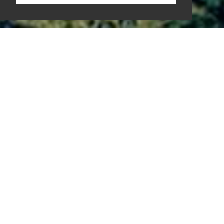
10-224 GEMBLOUX
Gembloux
Bureaux
L'immeuble se situe en milieu urbain et est inséré
en centre-ville, dans un tissu et une situation
préexistante aux lignes de force bien présentes.
Le projet comprenait la conception d'une place
et d’un parking public ainsi que le