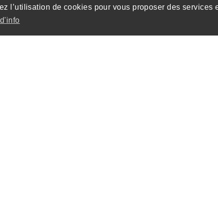
ez l’utilisation de cookies pour vous proposer des services 
d'info
installations sportives
ies sur 2 niveaux et
 des vestiaires pouvant
 wc), trois vestiaires
 les arbitres des matchs