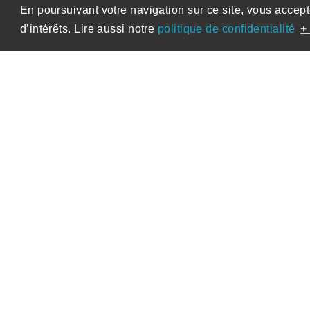
En poursuivant votre navigation sur ce site, vous accept
d’intérêts. Lire aussi notre
politique de confidentialité
+ 
09-215 AISCHE
Aische-en-Refail
Equipements
Le projet consistait en la construction d’
économiques et fonctionnelles, établ
comprenant une billetterie, une infirmerie,
accueillir 8 équipes (douches commune +
arbitres (douche + wc) et un vestiaire pour